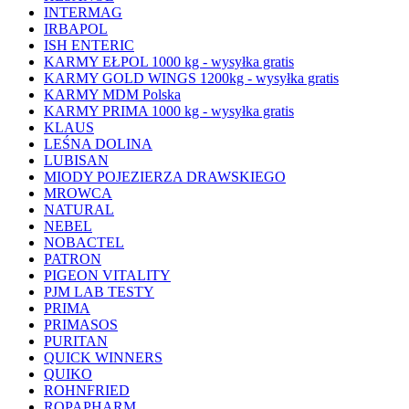
INTERMAG
IRBAPOL
ISH ENTERIC
KARMY EŁPOL 1000 kg - wysyłka gratis
KARMY GOLD WINGS 1200kg - wysyłka gratis
KARMY MDM Polska
KARMY PRIMA 1000 kg - wysyłka gratis
KLAUS
LEŚNA DOLINA
LUBISAN
MIODY POJEZIERZA DRAWSKIEGO
MROWCA
NATURAL
NEBEL
NOBACTEL
PATRON
PIGEON VITALITY
PJM LAB TESTY
PRIMA
PRIMASOS
PURITAN
QUICK WINNERS
QUIKO
ROHNFRIED
ROPAPHARM