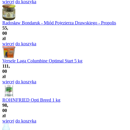
więcej
do koszyka
Radosław Bondaruk - Miód Pojezierza Drawskiego - Propolis
55,
00
zł
więcej
do koszyka
Versele Laga Columbine Optimal Start 5 kg
111,
00
zł
więcej
do koszyka
ROHNFRIED Opti Breed 1 kg
98,
00
zł
więcej
do koszyka