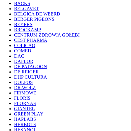
BACKS
BELGAVET
BELGICA DE WEERD
BERGER PIGEONS
BEYERS
BROCKAMP
CENTRUM ZDROWIA GOŁĘBI
CEST PHARMA
COLICAO
COMED
DAC
DAFLOR
DE PATAGOON
DE REIGER
DHP CULTURA
DOLFOS
DR.WOLZ
FIRMOWE
FLORIS
FLORNAS
GIANTEL
GREEN PLAY
HAPLABS
HERBOTS
HESANOL