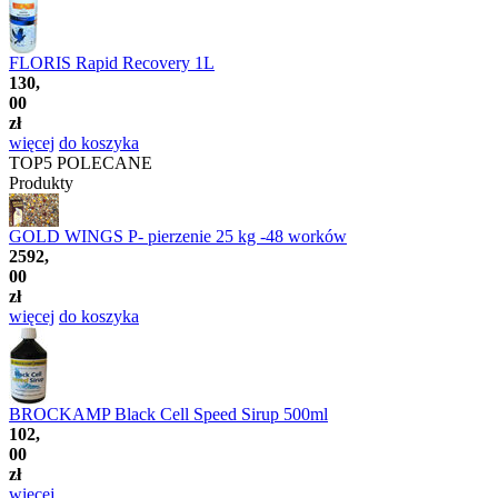
FLORIS Rapid Recovery 1L
130,
00
zł
więcej
do koszyka
TOP5
POLECANE
Produkty
GOLD WINGS P- pierzenie 25 kg -48 worków
2592,
00
zł
więcej
do koszyka
BROCKAMP Black Cell Speed Sirup 500ml
102,
00
zł
więcej