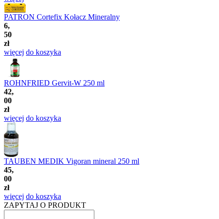
PATRON Cortefix Kołacz Mineralny
6,
50
zł
więcej
do koszyka
ROHNFRIED Gervit-W 250 ml
42,
00
zł
więcej
do koszyka
TAUBEN MEDIK Vigoran mineral 250 ml
45,
00
zł
więcej
do koszyka
ZAPYTAJ O PRODUKT