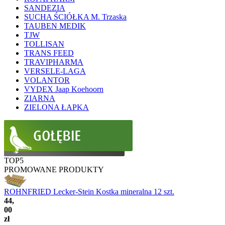
SANDEZIA
SUCHA ŚCIÓŁKA M. Trzaska
TAUBEN MEDIK
TJW
TOLLISAN
TRANS FEED
TRAVIPHARMA
VERSELE-LAGA
VOLANTOR
VYDEX Jaap Koehoorn
ZIARNA
ZIELONA ŁAPKA
TOP5
PROMOWANE PRODUKTY
ROHNFRIED Lecker-Stein Kostka mineralna 12 szt.
44,
00
zł