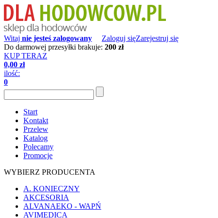
Witaj
nie jesteś zalogowany
Zaloguj się
Zarejestruj się
Do darmowej przesyłki brakuje:
200 zł
KUP TERAZ
0,00 zł
ilość:
0
Start
Kontakt
Przelew
Katalog
Polecamy
Promocje
WYBIERZ PRODUCENTA
A. KONIECZNY
AKCESORIA
ALVANAEKO - WAPŃ
AVIMEDICA