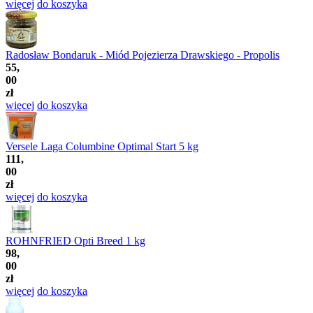
więcej
do koszyka
Radosław Bondaruk - Miód Pojezierza Drawskiego - Propolis
55,
00
zł
więcej
do koszyka
Versele Laga Columbine Optimal Start 5 kg
111,
00
zł
więcej
do koszyka
ROHNFRIED Opti Breed 1 kg
98,
00
zł
więcej
do koszyka