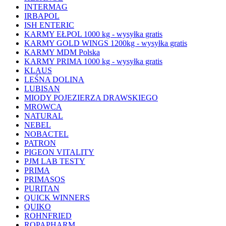
INTERMAG
IRBAPOL
ISH ENTERIC
KARMY EŁPOL 1000 kg - wysyłka gratis
KARMY GOLD WINGS 1200kg - wysyłka gratis
KARMY MDM Polska
KARMY PRIMA 1000 kg - wysyłka gratis
KLAUS
LEŚNA DOLINA
LUBISAN
MIODY POJEZIERZA DRAWSKIEGO
MROWCA
NATURAL
NEBEL
NOBACTEL
PATRON
PIGEON VITALITY
PJM LAB TESTY
PRIMA
PRIMASOS
PURITAN
QUICK WINNERS
QUIKO
ROHNFRIED
ROPAPHARM