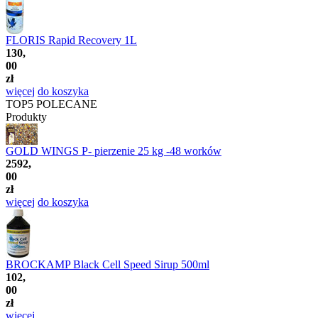
FLORIS Rapid Recovery 1L
130,
00
zł
więcej
do koszyka
TOP5
POLECANE
Produkty
GOLD WINGS P- pierzenie 25 kg -48 worków
2592,
00
zł
więcej
do koszyka
BROCKAMP Black Cell Speed Sirup 500ml
102,
00
zł
więcej