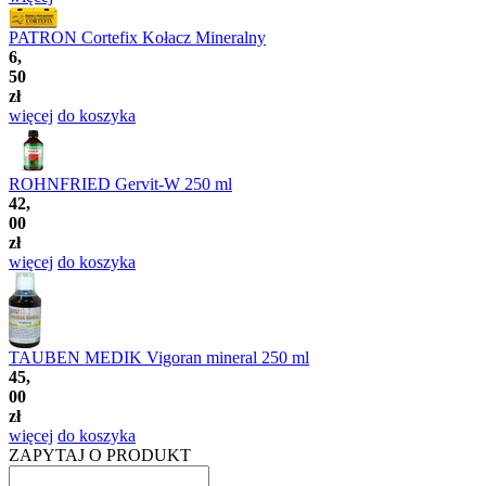
PATRON Cortefix Kołacz Mineralny
6,
50
zł
więcej
do koszyka
ROHNFRIED Gervit-W 250 ml
42,
00
zł
więcej
do koszyka
TAUBEN MEDIK Vigoran mineral 250 ml
45,
00
zł
więcej
do koszyka
ZAPYTAJ O PRODUKT