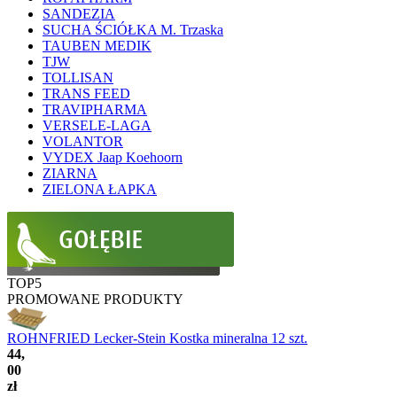
SANDEZIA
SUCHA ŚCIÓŁKA M. Trzaska
TAUBEN MEDIK
TJW
TOLLISAN
TRANS FEED
TRAVIPHARMA
VERSELE-LAGA
VOLANTOR
VYDEX Jaap Koehoorn
ZIARNA
ZIELONA ŁAPKA
TOP5
PROMOWANE PRODUKTY
ROHNFRIED Lecker-Stein Kostka mineralna 12 szt.
44,
00
zł