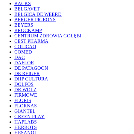
BACKS
BELGAVET
BELGICA DE WEERD
BERGER PIGEONS
BEYERS
BROCKAMP
CENTRUM ZDROWIA GOŁĘBI
CEST PHARMA
COLICAO
COMED
DAC
DAFLOR
DE PATAGOON
DE REIGER
DHP CULTURA
DOLFOS
DR.WOLZ
FIRMOWE
FLORIS
FLORNAS
GIANTEL
GREEN PLAY
HAPLABS
HERBOTS
HESANOL