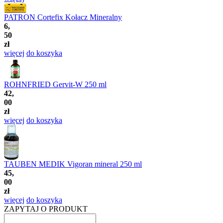
PATRON Cortefix Kołacz Mineralny
6,
50
zł
więcej
do koszyka
ROHNFRIED Gervit-W 250 ml
42,
00
zł
więcej
do koszyka
TAUBEN MEDIK Vigoran mineral 250 ml
45,
00
zł
więcej
do koszyka
ZAPYTAJ O PRODUKT