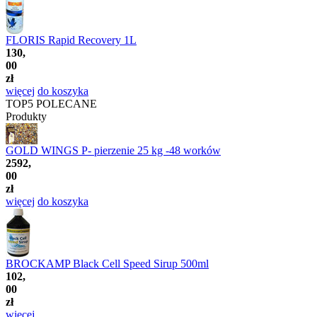
FLORIS Rapid Recovery 1L
130,
00
zł
więcej
do koszyka
TOP5
POLECANE
Produkty
GOLD WINGS P- pierzenie 25 kg -48 worków
2592,
00
zł
więcej
do koszyka
BROCKAMP Black Cell Speed Sirup 500ml
102,
00
zł
więcej