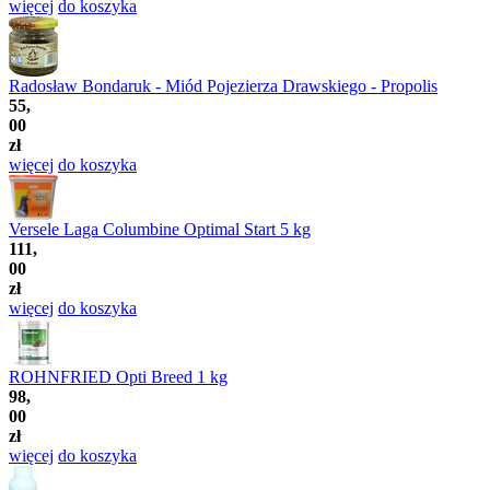
więcej
do koszyka
Radosław Bondaruk - Miód Pojezierza Drawskiego - Propolis
55,
00
zł
więcej
do koszyka
Versele Laga Columbine Optimal Start 5 kg
111,
00
zł
więcej
do koszyka
ROHNFRIED Opti Breed 1 kg
98,
00
zł
więcej
do koszyka