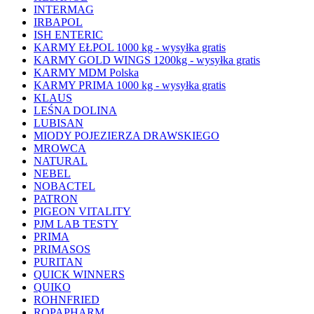
INTERMAG
IRBAPOL
ISH ENTERIC
KARMY EŁPOL 1000 kg - wysyłka gratis
KARMY GOLD WINGS 1200kg - wysyłka gratis
KARMY MDM Polska
KARMY PRIMA 1000 kg - wysyłka gratis
KLAUS
LEŚNA DOLINA
LUBISAN
MIODY POJEZIERZA DRAWSKIEGO
MROWCA
NATURAL
NEBEL
NOBACTEL
PATRON
PIGEON VITALITY
PJM LAB TESTY
PRIMA
PRIMASOS
PURITAN
QUICK WINNERS
QUIKO
ROHNFRIED
ROPAPHARM