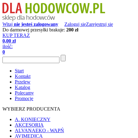
Witaj
nie jesteś zalogowany
Zaloguj się
Zarejestruj się
Do darmowej przesyłki brakuje:
200 zł
KUP TERAZ
0,00 zł
ilość:
0
Start
Kontakt
Przelew
Katalog
Polecamy
Promocje
WYBIERZ PRODUCENTA
A. KONIECZNY
AKCESORIA
ALVANAEKO - WAPŃ
AVIMEDICA