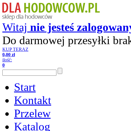
Witaj
nie jesteś zalogowan
Do darmowej przesyłki bra
KUP TERAZ
0,00 zł
ilość:
0
Start
Kontakt
Przelew
Katalog