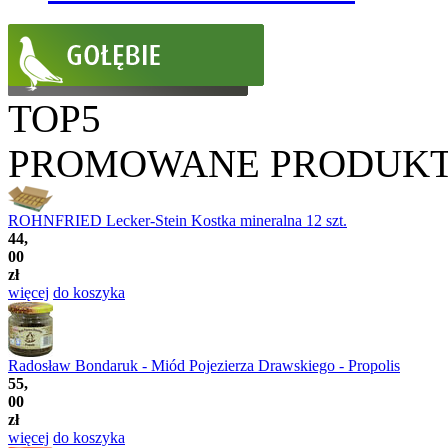
TOP5
PROMOWANE PRODUK
ROHNFRIED Lecker-Stein Kostka mineralna 12 szt.
44,
00
zł
więcej
do koszyka
Radosław Bondaruk - Miód Pojezierza Drawskiego - Propolis
55,
00
zł
więcej
do koszyka