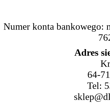
Numer konta bankowego: 
76
Adres si
Kr
64-71
Tel: 
sklep@d