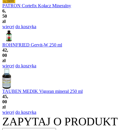
PATRON Cortefix Kołacz Mineralny
6,
50
zł
więcej
do koszyka
ROHNFRIED Gervit-W 250 ml
42,
00
zł
więcej
do koszyka
TAUBEN MEDIK Vigoran mineral 250 ml
45,
00
zł
więcej
do koszyka
ZAPYTAJ O PRODUKT