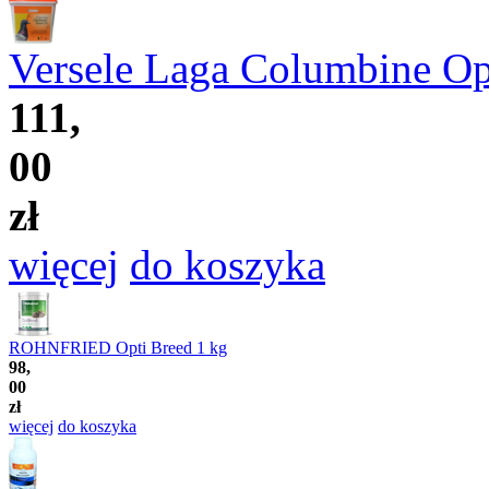
Versele Laga Columbine Opt
111,
00
zł
więcej
do koszyka
ROHNFRIED Opti Breed 1 kg
98,
00
zł
więcej
do koszyka