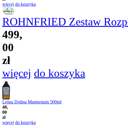
więcej
do koszyka
ROHNFRIED Zestaw Rozp
499,
00
zł
więcej
do koszyka
Leśna Dolina Magnesium 500ml
40,
00
zł
więcej
do koszyka